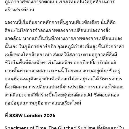
ภูมิอากาศของอาร์กติกแบบเรียลไทม์เป็นวัสดุหลักในการ
สร้างสรรค์งาน
ผลงานนี้เริ่มต้นจากหลักการพื้นฐานเพียงข้อเดียว นั่นก็คือ
ศิลปะไม่ใช่การจำลองภาพของการเปลี่ยนแปลงทางสิ่ง
แวดล้อม หากแต่เป็นบันทึกทางกายภาพของการเปลี่ยนแปลง
นั้นเอง ในภูมิภาคอาร์กติก อุณหภูมิกำลังเพิ่มสูงขึ้นเร็วกว่าค่า
เฉลี่ยของโลกถึงสองเท่า ส่งผลให้สภาวะตามฤดูกาลที่สิ่งมี
ชีวิตในพื้นที่ต้องพึ่งพาเริ่มไม่เสถียร ดอกป๊อปปี้อาร์กติกผลิ
บานขึ้นท่ามกลางสภาวะเช่นนี้ โดยจะเบ่งบานอยู่เพียงชั่วครู่
ก่อนที่อุณหภูมิจะสูงเกินขีดที่ดอกไม้จะอยู่รอดได้ นิทรรศการ
นี้จะติดตามการเปลี่ยนแปลงนี้ผ่านประติมากรรมกล่องไฟและ
งานศิลปะจากสีที่สร้างขึ้นโดยหุ่นยนต์และ AI ซึ่งตอบสนอง
ต่อข้อมูลสภาพภูมิอากาศแบบเรียลไทม์
ที่ SXSW London 2026
Specimens of Time: The Glitched Sublime
ซึ่งจัดแสดงใน