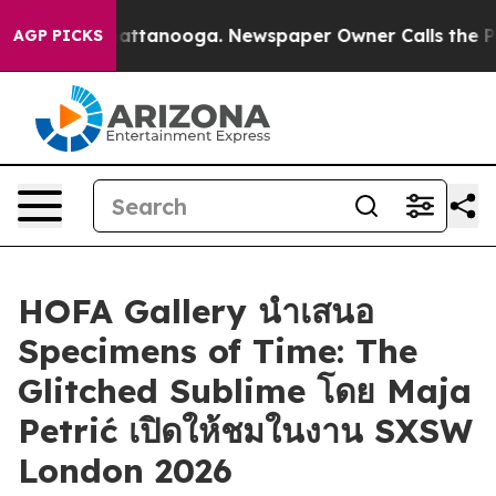
haos in Chattanooga. Newspaper Owner Calls the Peop
AGP PICKS
HOFA Gallery นำเสนอ
Specimens of Time: The
Glitched Sublime โดย Maja
Petrić เปิดให้ชมในงาน SXSW
London 2026