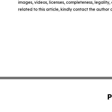
images, videos, licenses, completeness, legality, o
related to this article, kindly contact the author
P