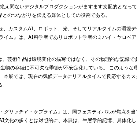
、そして絶え間ないデジタルプロダクションがますます支配的とな
界とのつながりを伝える媒体としての役割である。
せ、カスタムAI、ロボット、光、そしてリアルタイムの環境
』は、AI科学者でありロボット学者のミハイ・ヤロベアヌ (Mih
は、芸術作品は環境変化の描写ではなく、その物理的な記録であ
の生物の存続に不可欠な季節が不安定化している。 このような
 本展では、現在の気候データにリアルタイムで反応するカス
る。
・グリッチド・サブライム
』は、同フェスティバルが焦点を当
AI文化の多くとは対照的に、本展は、生態学的記憶、具体化