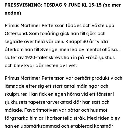
PRESSVISNING: TISDAG 9 JUNI KL 13-15 (se mer
nedan)
Primus Mortimer Pettersson föddes och växte upp i
Östersund. Som tonåring gick han till sjöss och
seglade över hela världen. Knappt 30 år fyllda
återkom han till Sverige, men led av mental ohälsa. I
slutet av 1920-talet skrevs han in på Frösö sjukhus
och blev kvar där resten av livet.
Primus Mortimer Pettersson var oerhört produktiv och
lämnade efter sig ett stort antal målningar och
skulpturer. Han fick en egen hörna vid ett fönster i
sjukhusets tapetserarverkstad där han satt och
målade. Favoritmotiven var båtar och hus mot
färgstarka himlar i horisontella stråk. Med tiden blev
han en uppmärksammad och etablerad konstnär