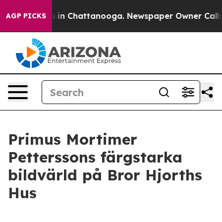
pse
Chaos in Chattanooga. Newspaper Owner Calls the 
AGP PICKS
Primus Mortimer
Petterssons färgstarka
bildvärld på Bror Hjorths
Hus