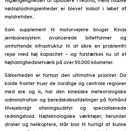
tilgængeligheden af opladere i realtid, mens mobile
nødopladningsenheder er blevet indsat i løbet af
myldretiden.
Som supplement til motorvejene bruger Kinas
jernbanesystem avancerede billetformer og
omfattende infrastruktur til at sikre en problemfri
rejse med høj kapacitet – og forstærkes nu af et
højhastighedsnetværk på over 50.000 kilometer.
Sikkerheden er fortsat den ultimative prioritet. Da
kolde fronter truer de nordlige og centrale regioner
med sne og is, har den kinesiske meteorologiske
administration og beredskabsafdelinger på forhånd
tilvejebragt afisningsudstyr og specialiserede
redningshold. Højteknologiske værktøjer, herunder
droner og helikoptere, står klar til hurtigt at kunne