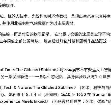
接的媒介。
AI、机器人技术、光线和实时环境数据，呈现出生态变化直接生成艺术形态
 合作开发，并使用北极实时气候数据作为其主要素材。
的描绘，而是对它的物理记录。 在北极，变暖的速度是全球平均
生存阈值之前短暂绽放。 展览通过灯箱雕塑和颜料作品追踪这一演
f Time: The Glitched Sublime》
呼应本届艺术节聚焦人工智能
出了另一条发展轨迹——一条以生态记忆、具身体验以及与生命世
, Tech & Nature: The Glitched Sublime》
（艺术、科技与自然
号舞台)。 她还将于 6 月 4 日（星期四）16:10 至 16:50 在 Truman
s Experience Meets Brand》
（为感官构建世界：艺术、体验与