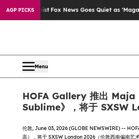
 They Exist
Fox News Goes Quiet as 'Maga Media 
AGP PICKS
Menu
HOFA Gallery 推出 Maja 
Sublime》，将于 SXSW L
伦敦, June 03, 2026 (GLOBE NEWSWIRE) -- HO
高），将于 SXSW London 2026（伦敦西