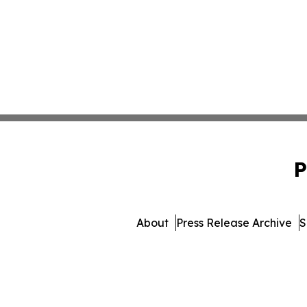
P
About
Press Release Archive
S
© 1995-2026 Newsmatics Inc