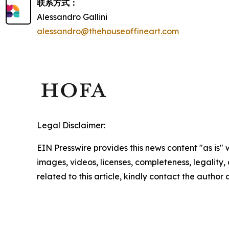
联系方式：
Alessandro Gallini
alessandro@thehouseoffineart.com
Legal Disclaimer:
EIN Presswire provides this news content "as is" 
images, videos, licenses, completeness, legality, o
related to this article, kindly contact the author