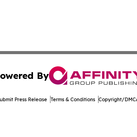
owered By
ubmit Press Release
Terms & Conditions
Copyright/DMCA
. dba Affinity Group Publishing & Arizona Entertainment Ex
Cookie Settings / Your Privacy Choices